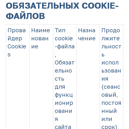
ОБЯЗАТЕЛЬНЫХ COOKIE-
ФАЙЛОВ
Прова
Наиме
Тип
Назна
Продо
йдер
нован
cookie
чение
лжите
Cookie
ие
-файла
льност
s
,
ь
Обязат
испол
ельно
ьзован
сть
ия
для
(сеанс
функц
овый,
ионир
постоя
овани
нный
я
или
сайта
срок)