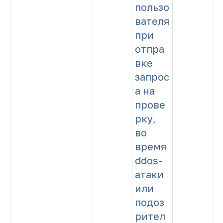
пользо
вателя
при
отпра
вке
запрос
а на
прове
рку,
во
время
ddos-
атаки
или
подоз
рител