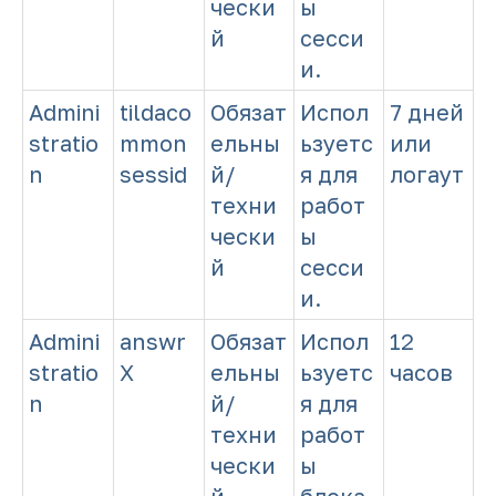
чески
ы
й
сесси
и.
Admini
tildaco
Обязат
Испол
7 дней
stratio
mmon
ельны
ьзуетс
или
n
sessid
й/
я для
логаут
техни
работ
чески
ы
й
сесси
и.
Admini
answr
Обязат
Испол
12
stratio
X
ельны
ьзуетс
часов
n
й/
я для
техни
работ
чески
ы