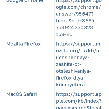
Google Chrome
https://support.go
ogle.com/chrome/
answer/95 647?
hl=ru&sjid=3 885
753 924 330 823
168-EU
Mozilla Firefox
https://support.m
ozilla.org/ru/kb/ul
uchshennaya-
zashita-ot-
otslezhivaniya-
firefox-dlya-
kompyutera
MacOS Safari
https://support.ap
ple.com/kb/index?
page=search&local