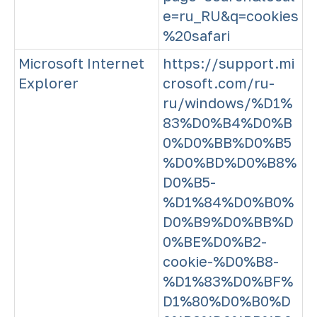
e=ru_RU&q=cookies
%20safari
Microsoft Internet
https://support.mi
Explorer
crosoft.com/ru-
ru/windows/%D1%
83%D0%B4%D0%B
0%D0%BB%D0%B5
%D0%BD%D0%B8%
D0%B5-
%D1%84%D0%B0%
D0%B9%D0%BB%D
0%BE%D0%B2-
cookie-%D0%B8-
%D1%83%D0%BF%
D1%80%D0%B0%D