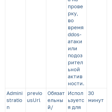
прове
рку,
во
время
ddos-
атаки
или
подоз
рител
ьной
актив
ности.
Admini
previo
Обязат
Испол
30
stratio
usUrl
ельны
ьзуетс
минут
n
й/
я для