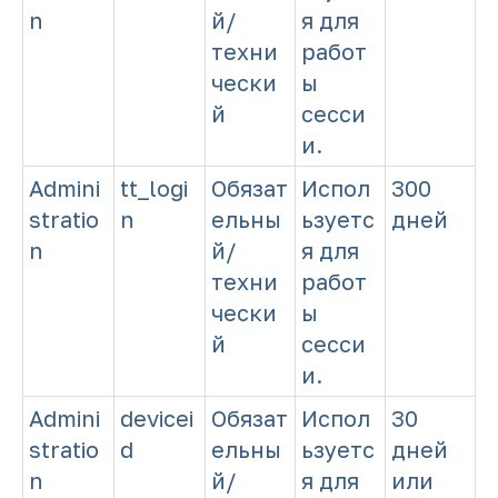
n
й/
я для
техни
работ
чески
ы
й
сесси
и.
Admini
tt_logi
Обязат
Испол
300
stratio
n
ельны
ьзуетс
дней
n
й/
я для
техни
работ
чески
ы
й
сесси
и.
Admini
devicei
Обязат
Испол
30
stratio
d
ельны
ьзуетс
дней
n
й/
я для
или