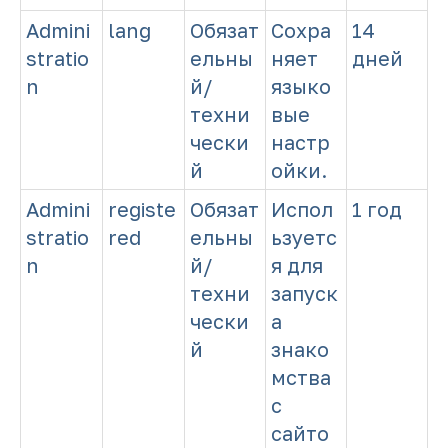
Admini
lang
Обязат
Сохра
14
stratio
ельны
няет
дней
n
й/
языко
техни
вые
чески
настр
й
ойки.
Admini
registe
Обязат
Испол
1 год
stratio
red
ельны
ьзуетс
n
й/
я для
техни
запуск
чески
а
й
знако
мства
с
сайто