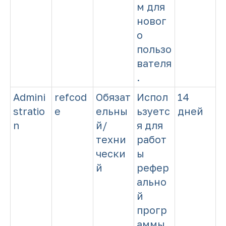
м для
новог
о
пользо
вателя
.
Admini
refcod
Обязат
Испол
14
stratio
e
ельны
ьзуетс
дней
n
й/
я для
техни
работ
чески
ы
й
рефер
ально
й
прогр
аммы