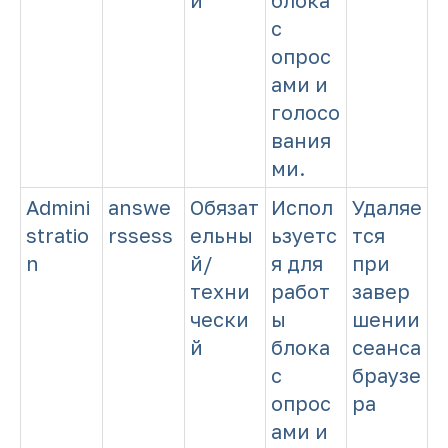
й
блока
с
опрос
ами и
голосо
вания
ми.
Admini
answe
Обязат
Испол
Удаляе
stratio
rssess
ельны
ьзуетс
тся
n
й/
я для
при
техни
работ
завер
чески
ы
шении
й
блока
сеанса
с
браузе
опрос
ра
ами и