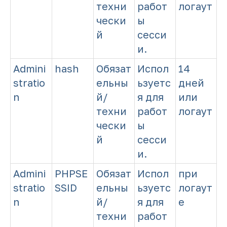
техни
работ
логаут
чески
ы
й
сесси
и.
Admini
hash
Обязат
Испол
14
stratio
ельны
ьзуетс
дней
n
й/
я для
или
техни
работ
логаут
чески
ы
й
сесси
и.
Admini
PHPSE
Обязат
Испол
при
stratio
SSID
ельны
ьзуетс
логаут
n
й/
я для
е
техни
работ