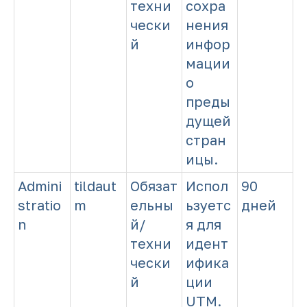
техни
сохра
чески
нения
й
инфор
мации
о
преды
дущей
стран
ицы.
Admini
tildaut
Обязат
Испол
90
stratio
m
ельны
ьзуетс
дней
n
й/
я для
техни
идент
чески
ифика
й
ции
UTM.