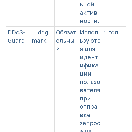
ьной
актив
ности.
DDoS-
__ddg
Обязат
Испол
1 год
Guard
mark
ельны
ьзуютс
й
я для
идент
ифика
ции
пользо
вателя
при
отпра
вке
запрос
а на