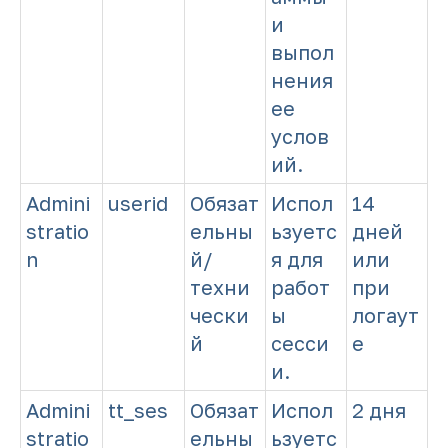
и
выпол
нения
ее
услов
ий.
Admini
userid
Обязат
Испол
14
stratio
ельны
ьзуетс
дней
n
й/
я для
или
техни
работ
при
чески
ы
логаут
й
сесси
е
и.
Admini
tt_ses
Обязат
Испол
2 дня
stratio
ельны
ьзуетс