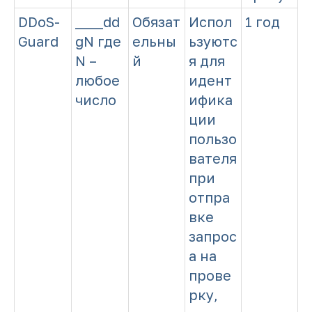
DDoS-
____dd
Обязат
Испол
1 год
Guard
gN где
ельны
ьзуютс
N –
й
я для
любое
идент
число
ифика
ции
пользо
вателя
при
отпра
вке
запрос
а на
прове
рку,