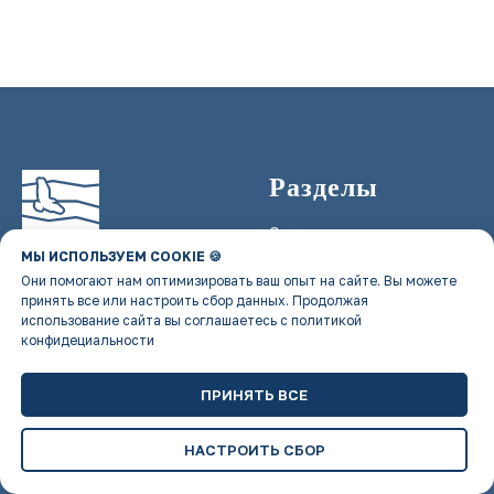
Разделы
О нас
МЫ ИСПОЛЬЗУЕМ COOKIE 🍪
Афиша культурных
Они помогают нам оптимизировать ваш опыт на сайте. Вы можете
событий
принять все или настроить сбор данных. Продолжая
использование сайта вы соглашаетесь с политикой
Афиша патриотического
конфидециальности
сообщества
© 2020—2026
Автономная некоммерческая
Стать спикером
организация Центр
ПРИНЯТЬ ВСЕ
содействия образованию
Блог и новости
и развитию гуманитарных
и социальных наук «Сигнум»
Пройти практику
НАСТРОИТЬ СБОР
Стать партнером