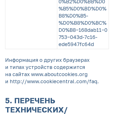
0%B2%D0%BB%D0
%B5%D0%BD%D0%
B8%D0%B5-
%D0%B8%D0%BC%
D0%B8−168dab11−0
753−043d-7c16-
ede5947fc64d
Информация о других браузерах
и типах устройств содержится
на сайтах www.aboutcookies.org
и http://www.cookiecentral.com/faq.
5. ПЕРЕЧЕНЬ
ТЕХНИЧЕСКИХ/