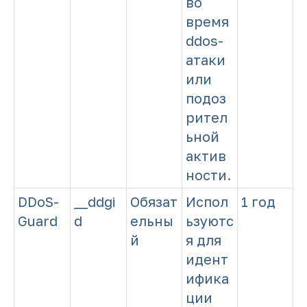
во
время
ddos-
атаки
или
подоз
рител
ьной
актив
ности.
DDoS-
__ddgi
Обязат
Испол
1 год
Guard
d
ельны
ьзуютс
й
я для
идент
ифика
ции