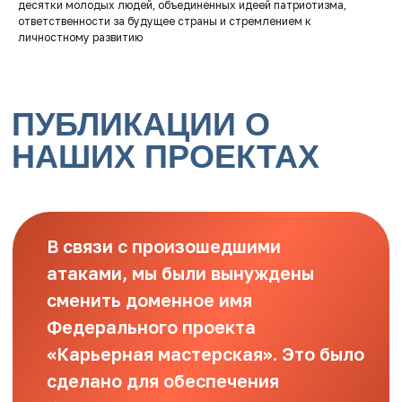
десятки молодых людей, объединенных идеей патриотизма,
ответственности за будущее страны и стремлением к
личностному развитию
В связи с произошедшими
атаками, мы были вынуждены
сменить доменное имя
Федерального проекта
«Карьерная мастерская». Это было
сделано для обеспечения
безопасности наших
пользователей и данных. Новое
доменное имя — fp.vozrozh.ru.