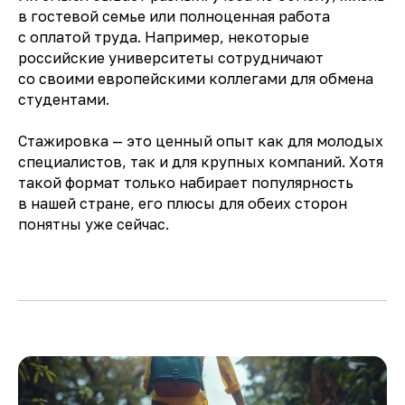
в гостевой семье или полноценная работа
— Свежие новости
— Информация о мероприятиях
с оплатой труда. Например, некоторые
— Новые меры поддержки
молодежных проектов
российские университеты сотрудничают
— Вебинары, лекции, прямые эфиры
и обсуждения
со своими европейскими коллегами для обмена
студентами.
ПОДПИСАТЬСЯ
Стажировка — это ценный опыт как для молодых
специалистов, так и для крупных компаний. Хотя
такой формат только набирает популярность
в нашей стране, его плюсы для обеих сторон
понятны уже сейчас.