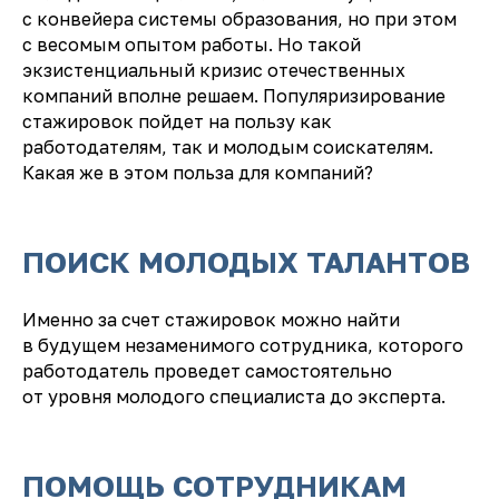
с конвейера системы образования, но при этом
ОСТАНЬТЕСЬ
с весомым опытом работы. Но такой
В КУРСЕ
экзистенциальный кризис отечественных
компаний вполне решаем. Популяризирование
Будем отправлять только
стажировок пойдет на пользу как
самые важные новости
работодателям, так и молодым соискателям.
и информацию о крупных
Какая же в этом польза для компаний?
событиях!
ПОИСК МОЛОДЫХ ТАЛАНТОВ
Именно за счет стажировок можно найти
в будущем незаменимого сотрудника, которого
работодатель проведет самостоятельно
от уровня молодого специалиста до эксперта.
Я соглашаюсь с
политикой
обработки персональных
данных
и даю согласие на
получение информационных
ПОМОЩЬ СОТРУДНИКАМ
рассылок