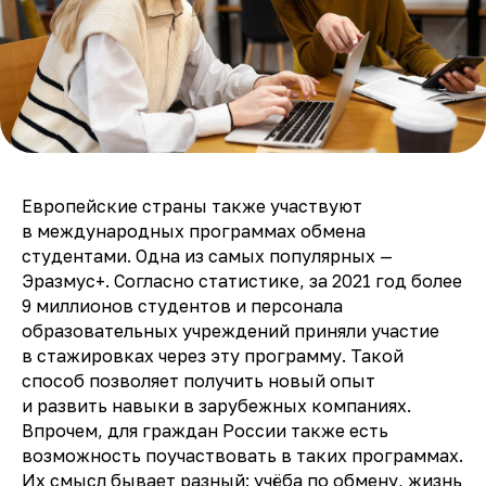
Европейские страны также участвуют
в международных программах обмена
студентами. Одна из самых популярных —
Эразмус+. Согласно статистике, за 2021 год более
9 миллионов студентов и персонала
образовательных учреждений приняли участие
в стажировках через эту программу. Такой
способ позволяет получить новый опыт
и развить навыки в зарубежных компаниях.
Впрочем, для граждан России также есть
Узнавай в
Telegram
о
возможность поучаствовать в таких программах.
новых возможностях
первым
Их смысл бывает разный: учёба по обмену, жизнь