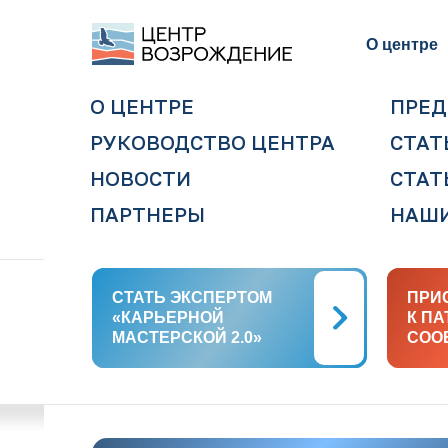
О центре
О ЦЕНТРЕ
ПРЕД
РУКОВОДСТВО ЦЕНТРА
СТАТ
НОВОСТИ
СТАТ
ПАРТНЕРЫ
НАШИ
СТАТЬ ЭКСПЕРТОМ
СТАТЬ ЭКСПЕРТОМ
ПРИ
ПРИ
«КАРЬЕРНОЙ
«КАРЬЕРНОЙ
К П
К П
МАСТЕРСКОЙ 2.0»
МАСТЕРСКОЙ 2.0»
СОО
СОО