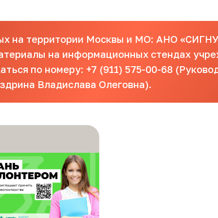
ых на территории Москвы и МО: АНО «СИГН
териалы на информационных стендах учре
ься по номеру: +7 (911) 575-00-68 (Руково
здрина Владислава Олеговна).