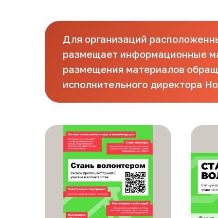
Для организаций расположенн
размещает информационные ма
размещения материалов обращат
исполнительного директора Но