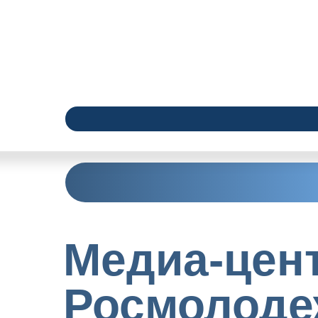
Медиа-цен
Росмолоде