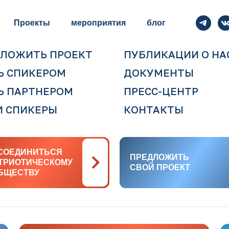
Проекты
мероприятия
блог
ЛОЖИТЬ ПРОЕКТ
ПУБЛИКАЦИИ О НА
Ь СПИКЕРОМ
ДОКУМЕНТЫ
Ь ПАРТНЕРОМ
ПРЕСС-ЦЕНТР
 СПИКЕРЫ
КОНТАКТЫ
СОЕДИНИТЬСЯ
СОЕДИНИТЬСЯ
ПРЕДЛОЖИТЬ
ПРЕДЛОЖИТЬ
АТРИОТИЧЕСКОМУ
АТРИОТИЧЕСКОМУ
СВОЙ ПРОЕКТ
СВОЙ ПРОЕКТ
БЩЕСТВУ
БЩЕСТВУ