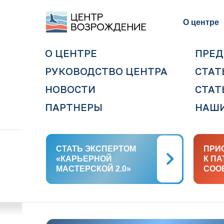
О центре
О ЦЕНТРЕ
ПРЕД
РУКОВОДСТВО ЦЕНТРА
СТАТ
НОВОСТИ
СТАТ
ПАРТНЕРЫ
НАШИ
СТАТЬ ЭКСПЕРТОМ
СТАТЬ ЭКСПЕРТОМ
ПРИ
ПРИ
«КАРЬЕРНОЙ
«КАРЬЕРНОЙ
К П
К П
МАСТЕРСКОЙ 2.0»
МАСТЕРСКОЙ 2.0»
СОО
СОО