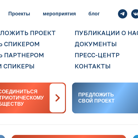
Проекты
мероприятия
блог
ЛОЖИТЬ ПРОЕКТ
ПУБЛИКАЦИИ О НА
Ь СПИКЕРОМ
ДОКУМЕНТЫ
Ь ПАРТНЕРОМ
ПРЕСС-ЦЕНТР
 СПИКЕРЫ
КОНТАКТЫ
СОЕДИНИТЬСЯ
СОЕДИНИТЬСЯ
ПРЕДЛОЖИТЬ
ПРЕДЛОЖИТЬ
АТРИОТИЧЕСКОМУ
АТРИОТИЧЕСКОМУ
СВОЙ ПРОЕКТ
СВОЙ ПРОЕКТ
БЩЕСТВУ
БЩЕСТВУ