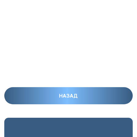
Время чтения — 10 минут
Пустые столы и упущенные
возможности: почему
отказывают в практике
студентам